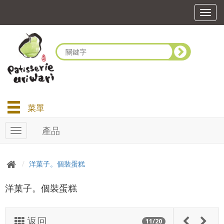
T
o
g
g
l
e
n
a
v
i
菜單
g
a
產品
T
t
o
i
g
o
g
n
洋菓子。個裝蛋糕
l
e
洋菓子。個裝蛋糕
n
a
v
返回
i
11/20