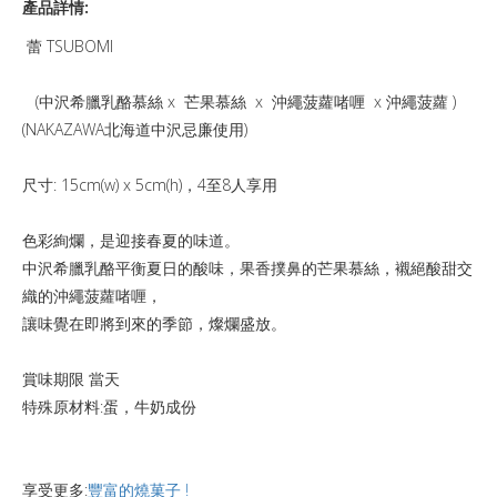
產品詳情:
蕾 TSUBOMI
(中沢希臘乳酪慕絲 x 芒果慕絲 x 沖繩菠蘿啫喱 x 沖繩菠蘿 )
(NAKAZAWA北海道中沢忌廉使用)
尺寸: 15cm(w) x 5cm(h)，4至8人享用
色彩絢爛，是迎接春夏的味道。
中沢希臘乳酪平衡夏日的酸味，果香撲鼻的芒果慕絲，襯絕酸甜交
織的沖繩菠蘿啫喱，
讓味覺在即將到來的季節，燦爛盛放。
賞味期限 當天
特殊原材料:蛋，牛奶成份
享受更多:
豐富的燒菓子 !