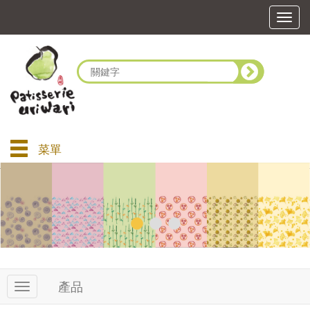
T
o
g
g
l
e
n
a
v
i
菜單
g
a
t
i
o
n
產品
T
o