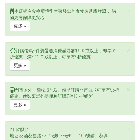
×
本店領有食物環境衛生署發出的食物製造廠牌照， 購
物更有保障更安心！
更多 »
×
訂購優惠~件裝蛋糕消費滿港幣$600或以上，即享95
折優惠；滿$1000或以上，可享有9折優惠!!
更多 »
×
門市以外一律收取$32。預早訂購門市自取可享有95折
優惠。件裝蛋糕外送服務訂購7件起~~謝謝:)
更多 »
×
門市地址:
地址:葵涌葵昌路72-76號LIFE@KCC 409號鋪。葵興