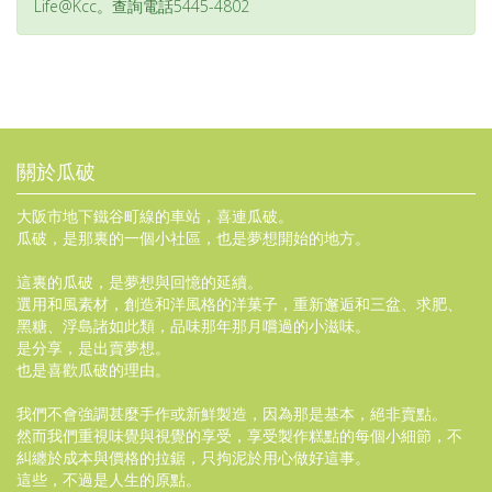
Life@Kcc。查詢電話5445-4802
關於瓜破
大阪市地下鐵谷町線的車站，喜連瓜破。
瓜破，是那裏的一個小社區，也是夢想開始的地方。
這裏的瓜破，是夢想與回憶的延續。
選用和風素材，創造和洋風格的洋菓子，重新邂逅和三盆、求肥、
黑糖、浮島諸如此類，品味那年那月嚐過的小滋味。
是分享，是出賣夢想。
也是喜歡瓜破的理由。
我們不會強調甚麼手作或新鮮製造，因為那是基本，絕非賣點。
然而我們重視味覺與視覺的享受，享受製作糕點的每個小細節，不
糾纏於成本與價格的拉鋸，只拘泥於用心做好這事。
這些，不過是人生的原點。