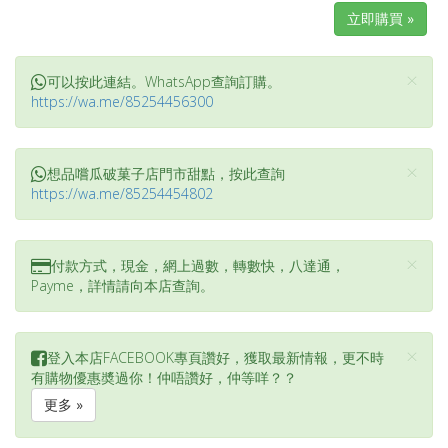
立即購買 »
×
可以按此連結。WhatsApp查詢訂購。
https://wa.me/85254456300
×
想品嚐瓜破菓子店門市甜點，按此查詢
https://wa.me/85254454802
×
付款方式，現金，網上過數，轉數快，八達通，
Payme，詳情請向本店查詢。
×
登入本店FACEBOOK專頁讚好，獲取最新情報，更不時
有購物優惠奬過你！仲唔讚好，仲等咩？？
更多 »