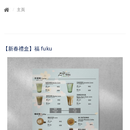
g
g
主頁
l
e
n
a
v
i
【新春禮盒】福 fuku
g
a
t
i
o
n