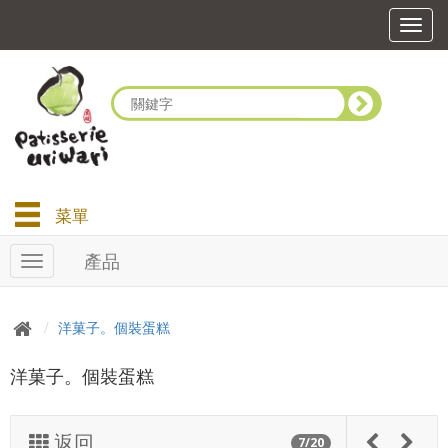
T
o
g
g
l
e
n
a
v
i
菜單
g
a
產品
T
t
o
i
g
o
g
n
洋菓子。個裝蛋糕
l
e
洋菓子。個裝蛋糕
n
a
v
返回
i
7/20