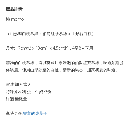
產品詳情:
桃 momo
（山形縣白桃慕絲 x 伯爵紅茶慕絲 x 山形縣白桃）
尺寸: 17cm(w) x 13cm(l) x 4.5cm(h)，4至8人享用
清雅的白桃慕絲，襯以英國川寧浸泡的伯爵紅茶慕絲，味道如斯脫
俗淡麗。使用山形縣產的白桃，清新的果香，迎來初夏的味道。
賞味期限 當天
特殊原材料:蛋，牛奶成份
洋酒:極微量
享受更多:
豐富的燒菓子 !