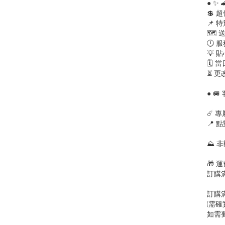
● ✨
💲 
📌 
🗺
🕛 服
💡 
🗓️
⏳ 
● 
☄️ 
📍 
⛰️
🎁 
訂購
訂購
(需
如需