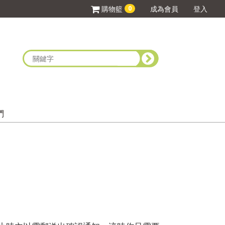
0
購物籃
成為會員
登入
們