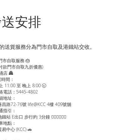
發送安排
的送貨服務分為門市自取及港鐵站交收。
 門市自取服務 🎂
先付款門市自取九折優惠)
涌店 🏯
營業時間：
上 11:00 至 晚上 8:00 🕣
聯絡電話：5445-4802
詳細地址：
昌路72-76號 life@KCC 4樓 409號舖
交通指引：
站 E出口 步行約 3分鐘 🚶🏻‍♂️🚶🏻‍♀️
 泊車地點：
易中心 (KCC) 🚗