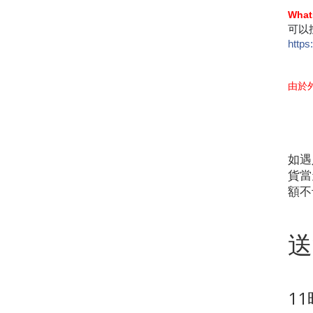
What
可以按
https
由於
如遇
貨當
額不
送
1