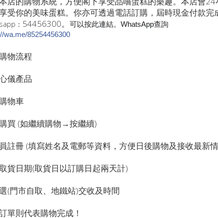
本店的購物系統，方便閣下享受品嚐蛋糕的樂趣。本店會2
享受你的美味蛋糕。你亦可透過電話訂購，屆時現金付款完成交易，
54456300。
sapp
：
可以按此連結。WhatsApp查詢
://wa.me/85254456300
購物流程
心儀產品
購物車
購買 (如繼續購物→按繼續)
員註冊 (填寫姓名及電郵等資料，方便日後購物及接收最新情
取貨日期(取貨日以訂購日起兩天計)
選(門市自取、地鐵站)交收及時間
訂單則代表購物完成！