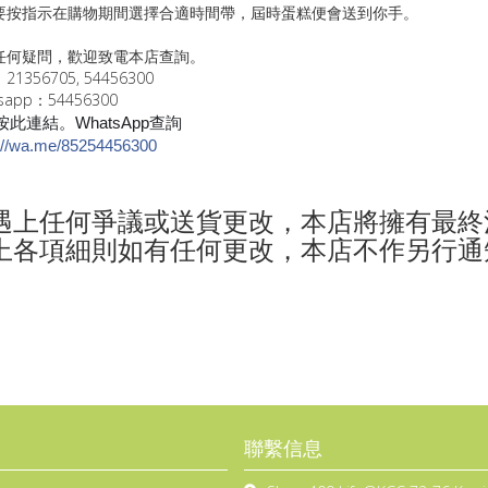
要按指示在購物期間選擇合適時間帶，屆時蛋糕便會送到你手。
任何疑問，歡迎致電本店查詢。
1356705, 54456300
sapp：54456300
此連結。WhatsApp查詢
://wa.me/85254456300
遇上任何爭議或送貨更改，本店將擁有最終
上各項細則如有任何更改，本店不作另行通
聯繫信息