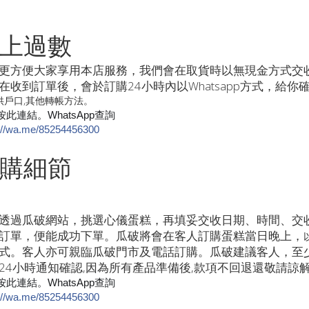
上過數
更方便大家享用本店服務，我們會在取貨時以無現金方式交
在收到訂單後，會於訂購24小時內以Whatsapp方式，給
供戶口,其他轉帳方法
。
此連結。WhatsApp查詢
://wa.me/85254456300
購細節
透過瓜破網站，挑選心儀蛋糕，再填妥交收日期、時間、交
訂單，便能成功下單。瓜破將會在客人訂購蛋糕當日晚上，
式。客人亦可親臨瓜破門市及電話訂購。瓜破建議客人，至
24小時通知確認,因為所有產品準備後,款項不回退還敬請諒
此連結。WhatsApp查詢
://wa.me/85254456300