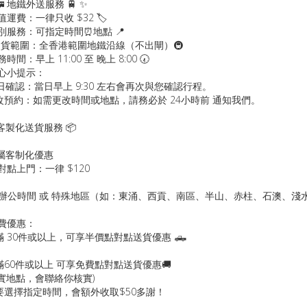
 🚄 地鐵外送服務 🚆 ✨
超值運費：一律只收 $32 🏷️
特別服務：可指定時間⏰地點 📍
️ 送貨範圍：全香港範圍地鐵沿線（不出閘）🚇
務時間：早上 11:00 至 晚上 8:00 🕢
貼心小提示：
 當日確認：當日早上 9:30 左右會再次與您確認行程。
更改預約：如需更改時間或地點，請務必於 24小時前 通知我們。
 客製化送貨服務 📦
專屬客制化優惠
點對點上門：一律 $120
 非辦公時間 或 特殊地區（如：東涌、西貢、南區、半山、赤柱、石澳、淺水灣
運費優惠：
滿 30件或以上，可享半價點對點送貨優惠 🛻
滿60件或以上 可享免費點對點送貨優惠🚚
確實地點，會聯絡你核實)
要選擇指定時間
，
會額外收取$50多謝！