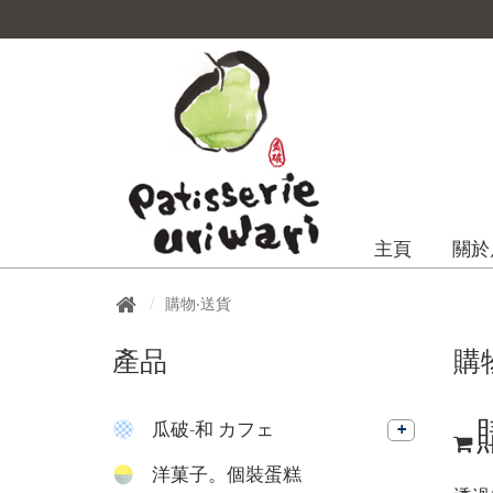
主頁
關於
購物‧送貨
產品
購
瓜破-和 カフェ
洋菓子。個裝蛋糕