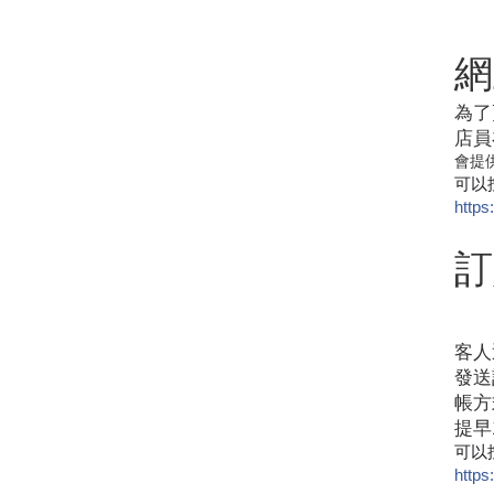
網
為了
店員
會提
可以按
https
訂
客人
發送
帳方
提早
可以按
https