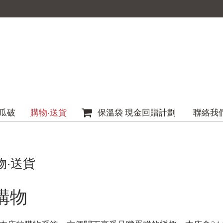
瓜破
購物‧送貨
保溫袋 現金回贈計劃
聯絡我
物‧送貨
購物