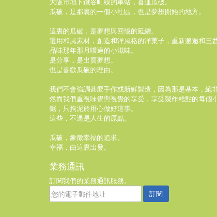
大阪市地下鐵谷町線的車站，喜連瓜破。
瓜破，是那裏的一個小社區，也是夢想開始的地方。
這裏的瓜破，是夢想與回憶的延續。
選用和風素材，創造和洋風格的洋菓子，重新邂逅和三
品味那年那月嚐過的小滋味。
是分享，是出賣夢想。
也是喜歡瓜破的理由。
我們不會強調甚麼手作或新鮮製造，因為那是基本，絕
然而我們重視味覺與視覺的享受，享受製作糕點的每個
鋸，只拘泥於用心做好這事。
這些，不過是人生的原點。
瓜破，象徵幸福的追求。
幸福，由這裏出發。
業務通訊
訂閱我們的業務通訊服務。
訂閱