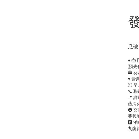
瓜破
● 
(預
🏯 葵
♥️ 
🕚 早
📞 
📍 
葵涌葵
🚇 
葵興地鐵
🅿️
九龍貿