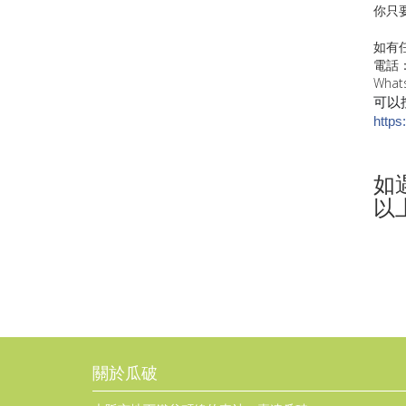
你只
如有
電話：2
What
可以按
https
如
以
關於瓜破