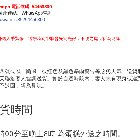
sapp 電話號碼: 54456300
此連結。WhatsApp查詢
://wa.me/85254456300
外送人手緊張，送餅時間帶將會先到先得，不便之處，祈為見諒。
八號或以上颱風，或紅色及黑色暴雨警告等惡劣天氣，送貨
天聯絡客人協調送貨。如於自選時段內，客人未有現身或遲
予退回，祈為見諒。
貨時間
1時00分至晚上8時 為蛋糕外送之時間。