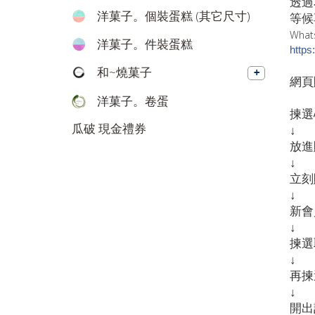
透過
洋菓子。個裝蛋糕 (其它尺寸)
等候
What
洋菓子。件裝蛋糕
https
和~燒菓子
網頁
洋菓子。卷蛋
揀選
瓜破 現金禮券
↓
放進
↓
立刻
↓
新會
↓
揀選
↓
再揀
↓
開出