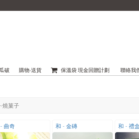
瓜破
購物‧送貨
保溫袋 現金回贈計劃
聯絡我
~燒菓子
 - 曲奇
和 - 金磚
和 - 禮