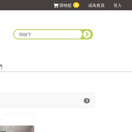
0
購物籃
成為會員
登入
們
3
盒