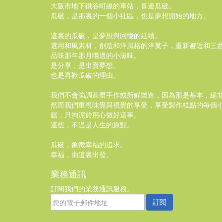
大阪市地下鐵谷町線的車站，喜連瓜破。
瓜破，是那裏的一個小社區，也是夢想開始的地方。
這裏的瓜破，是夢想與回憶的延續。
選用和風素材，創造和洋風格的洋菓子，重新邂逅和三
品味那年那月嚐過的小滋味。
是分享，是出賣夢想。
也是喜歡瓜破的理由。
我們不會強調甚麼手作或新鮮製造，因為那是基本，絕
然而我們重視味覺與視覺的享受，享受製作糕點的每個
鋸，只拘泥於用心做好這事。
這些，不過是人生的原點。
瓜破，象徵幸福的追求。
幸福，由這裏出發。
業務通訊
訂閱我們的業務通訊服務。
訂閱