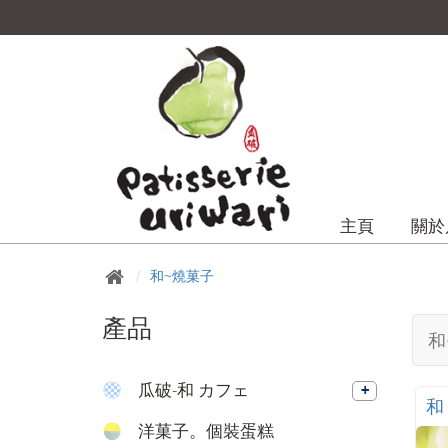
主頁
關於
和~燒菓子
產品
和
瓜破-和 カフェ
和
洋菓子。個裝蛋糕