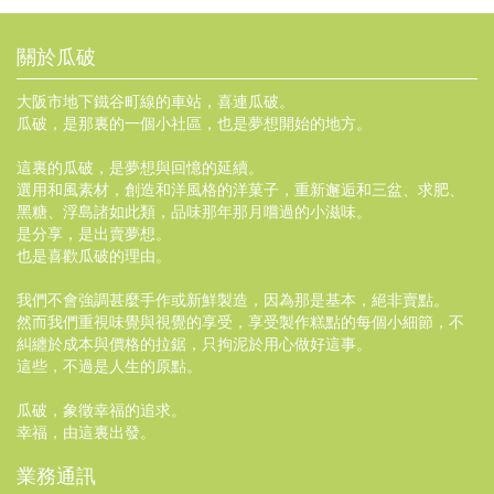
關於瓜破
大阪市地下鐵谷町線的車站，喜連瓜破。
瓜破，是那裏的一個小社區，也是夢想開始的地方。
這裏的瓜破，是夢想與回憶的延續。
選用和風素材，創造和洋風格的洋菓子，重新邂逅和三盆、求肥、
黑糖、浮島諸如此類，品味那年那月嚐過的小滋味。
是分享，是出賣夢想。
也是喜歡瓜破的理由。
我們不會強調甚麼手作或新鮮製造，因為那是基本，絕非賣點。
然而我們重視味覺與視覺的享受，享受製作糕點的每個小細節，不
糾纏於成本與價格的拉鋸，只拘泥於用心做好這事。
這些，不過是人生的原點。
瓜破，象徵幸福的追求。
幸福，由這裏出發。
業務通訊