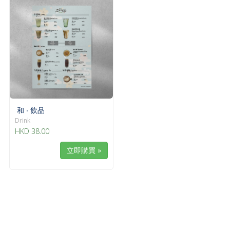
g
g
l
a
e
t
n
i
a
o
v
n
i
g
a
t
i
和 ‧ 飲品
o
Drink
n
HKD 38.00
立即購買 »