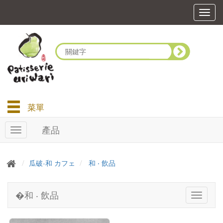
T
o
g
g
l
e
n
a
v
i
菜單
g
a
產品
T
t
o
i
g
o
g
n
瓜破-和 カフェ
和 ‧ 飲品
l
e
n
�和 ‧ 飲品
T
a
o
v
g
i